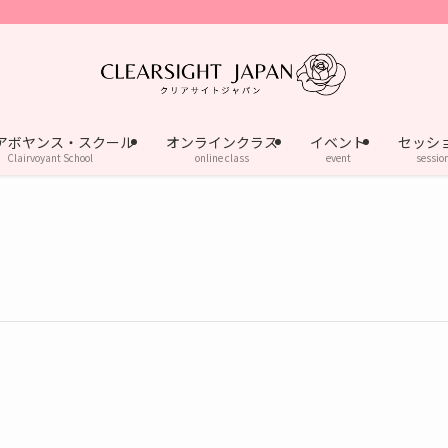
アボヤンス・スクール
オンラインクラス
イベント
セッシ
Clairvoyant School
online class
event
sessio